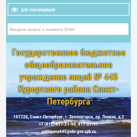
ДЛЯ СЛАБОВИДЯЩИХ
Искать...
Государственное бюджетное
общеобразовательное
учреждение лицей № 445
Курортного района Санкт-
Петербурга
197720, Санкт-Петербург, г. Зеленогорск, пр. Ленина, д.2
+7 (812) 417-21-90, 417-21-91
arkhipova445@obr.gov.spb.ru