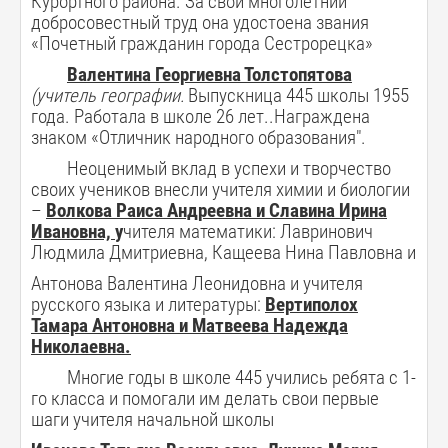
Курортного района.
За свой многолетний
добросовестный труд она удостоена звания
«Почетный гражданин города Сестрорецка»
Валентина Георгиевна Толстопятова
(учитель географии.
Выпускница 445 школы 1955
года. Работала в школе 26 лет..Награждена
знаком «Отличник народного образования".
Неоценимый вклад в успехи и творчество
своих учеников внесли учителя химии и биологии
–
Волкова Раиса Андреевна и Славина Ирина
Ивановна,
у
чителя математики: Лавринович
Людмила Дмитриевна, Кащеева Нина Павловна и
Антонова Валентина Леонидовна и
учителя
русского языка и литературы:
Вертиполох
Тамара Антоновна и Матвеева Надежда
Николаевна.
Многие годы в школе 445 учились ребята с 1-
го класса и помогали им делать свои первые
шаги учителя начальной школы