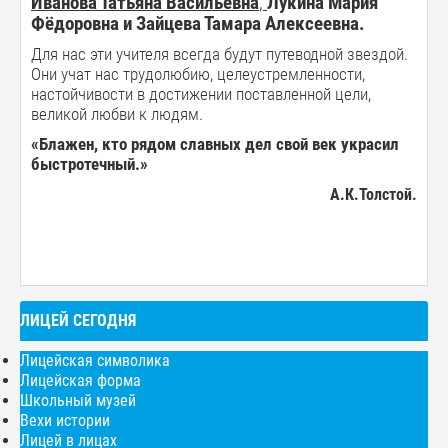
Иванова Татьяна Васильевна
,
Лукина Мария
Фёдоровна и Зайцева Тамара Алексеевна.
Для нас эти учителя всегда будут путеводной звездой.
Они учат нас трудолюбию, целеустремленности,
настойчивости в достижении поставленной цели,
великой любви к людям.
«Блажен, кто рядом славных дел свой век украсил
быстротечный.»
А.К.Толстой.
ЛИЦЕЙ СЕГОДНЯ
Лицейская символика
Лицейская форма
Школьный музей
Вехи истории
Лицей в лицах