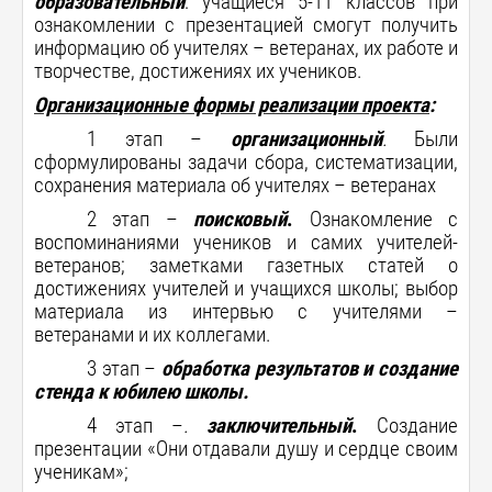
образовательный
:
учащиеся 5-11 классов при
ознакомлении с презентацией смогут получить
информацию об учителях – ветеранах, их работе и
творчестве, достижениях их учеников.
Организационные формы реализации проекта
:
1 этап –
организационный
.
Были
сформулированы задачи сбора, систематизации,
сохранения материала об учителях – ветеранах
2 этап –
поисковый
.
Ознакомление с
воспоминаниями учеников и самих учителей-
ветеранов; заметками газетных статей о
достижениях учителей и учащихся школы; выбор
материала из интервью с учителями –
ветеранами и их коллегами.
3 этап –
обработка результатов и создание
стенда к юбилею школы.
4 этап –
.
заключительный
.
Создание
презентации «Они отдавали душу и сердце своим
ученикам»;