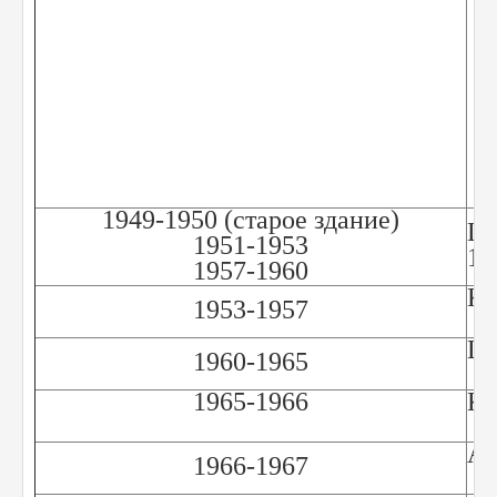
1949-1950 (старое здание)
Ша
1951-1953
19
1957-1960
Ку
1953-1957
Шп
1960-1965
1965-1966
Ка
Ан
1966-1967