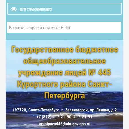
ДЛЯ СЛАБОВИДЯЩИХ
Искать...
Государственное бюджетное
общеобразовательное
учреждение лицей № 445
Курортного района Санкт-
Петербурга
197720, Санкт-Петербург, г. Зеленогорск, пр. Ленина, д.2
+7 (812) 417-21-90, 417-21-91
arkhipova445@obr.gov.spb.ru