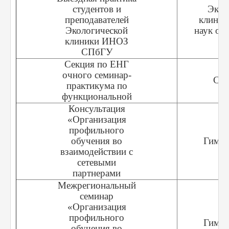
студентов и
Экол
преподавателей
клиник
Экологической
наук о 
клиники ИНОЗ
С
СПбГУ
Секция по ЕНГ
очного семинар-
СП
практикума по
функциональной
Консультация
«Организация
профильного
обучения во
Гимна
взаимодействии с
сетевыми
партнерами
Межрегиональный
семинар
«Организация
профильного
Гимна
обучения во