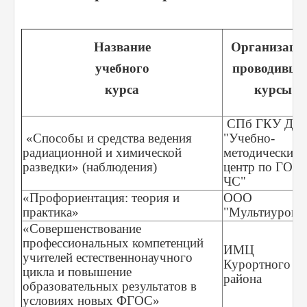
Название
Организаци
учебного
проводивша
курса
курсы
СПб ГКУ ДП
«Способы и средства ведения
"Учебно-
радиационной и химической
методический
разведки» (наблюдения)
центр по ГО и
ЧС"
«Профориентация: теория и
ООО
практика»
"Мультиурок"
«Совершенствование
профессиональных компетенций
ИМЦ
учителей естественнонаучного
Курортного
цикла и повышение
района
образовательных результатов в
условиях новых ФГОС»