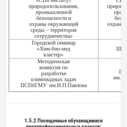
«СПб институт
СПб 
природопользования,
природо
промышленной
пром
безопасности и
безоп
охраны окружающей
охраны
среды – территория
сотрудничества»
Городской семинар
«Хим-био-мед
Шко
кластер»
Методическая
комиссия по
ПС
разработке
им.И.
олимпиадных задач
ПСПбГМУ им.И.П.Павлова
1.5.2 Посещенные обучающимися
предпрофессиональных классов: