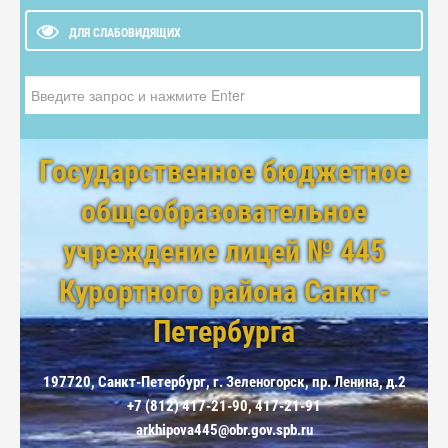
ДЛЯ СЛАБОВИДЯЩИХ
Искать...
Государственное бюджетное
общеобразовательное
учреждение лицей № 445
Курортного района Санкт-
Петербурга
197720, Санкт-Петербург, г. Зеленогорск, пр. Ленина, д.2
+7 (812) 417-21-90, 417-21-91
arkhipova445@obr.gov.spb.ru