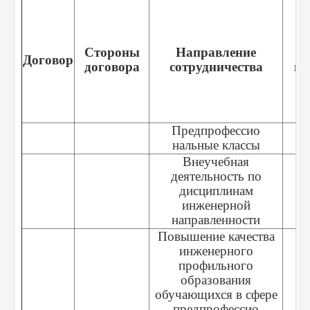
в
Стороны
Направление
Договор
договора
сотрудничества
по
ук
Предпрофессио
нальные классы
Внеучебная
деятельность по
дисциплинам
инженерной
направленности
Повышение качества
инженерного
профильного
образования
обучающихся в сфере
предпрофессио