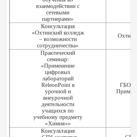
взаимодействии с
сетевыми
партнерами»
Консультация
«Охтинский колледж
Охтинс
– возможности
сотрудничества»
Практический
семинар:
«Применение
цифровых
лабораторий
ReleonPoint в
ГБОУ 
урочной и
Приморс
внеурочной
деятельности
учащихся по
учебному предмету
«Химия»»
Консультация