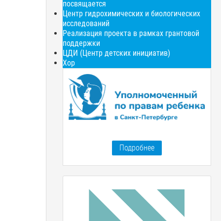
посвящается
И следуем всегда его Законам.
Центр гидрохимических и биологических
исследований
Припев: Когда ж лицейскую тетрадь
Реализация проекта в рамках грантовой
Допишем до последней строчки,
поддержки
ЦДИ (Центр детских инициатив)
Возьмемся за руки, друзья,
Хор
Возьмемся за руки, друзья,
Чтоб не пропасть поодиночке.
2. Мы не забудем наш лицей,
Мы не забудем нашу дружбу.
И жизнь покажется светлей,
Когда ученье нам сослужит службу.
Подробнее
3. Хвала лицейским! Свят обет
Им день сей праздновать свиданьем.
Пускай пройдут десятки лет,
Мы вместе будем жить в воспоминаньях.