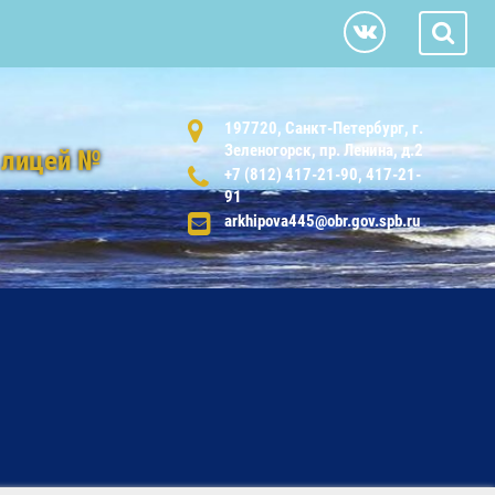
197720, Санкт-Петербург, г.
Зеленогорск, пр. Ленина, д.2
 лицей №
+7 (812) 417-21-90, 417-21-
91
arkhipova445@obr.gov.spb.ru