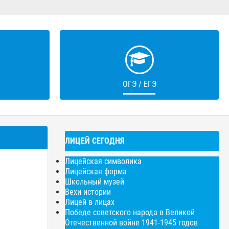
ОГЭ / ЕГЭ
ЛИЦЕЙ СЕГОДНЯ
Лицейская символика
Гимн лицея
Лицейская форма
Школьный музей
Вехи истории
1. Пусть процветает наш лицей,
Лицей в лицах
Семь лет живем мы в нем, как дома,
Победе советского народа в Великой
Отечественной войне 1941-1945 годов
Благодарим учителей