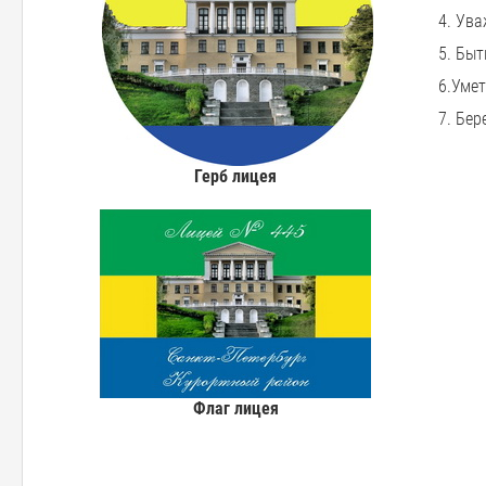
4. У
5. Быт
6.Умет
7. Бер
Герб лицея
Флаг лицея