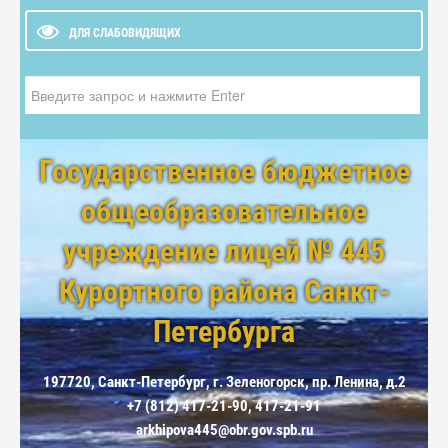
ДЛЯ СЛАБОВИДЯЩИХ
Искать...
Государственное бюджетное
общеобразовательное
учреждение лицей № 445
Курортного района Санкт-
Петербурга
197720, Санкт-Петербург, г. Зеленогорск, пр. Ленина, д.2
+7 (812) 417-21-90, 417-21-91
arkhipova445@obr.gov.spb.ru