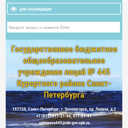
ДЛЯ СЛАБОВИДЯЩИХ
Искать...
Государственное бюджетное
общеобразовательное
учреждение лицей № 445
Курортного района Санкт-
Петербурга
197720, Санкт-Петербург, г. Зеленогорск, пр. Ленина, д.2
+7 (812) 417-21-90, 417-21-91
arkhipova445@obr.gov.spb.ru