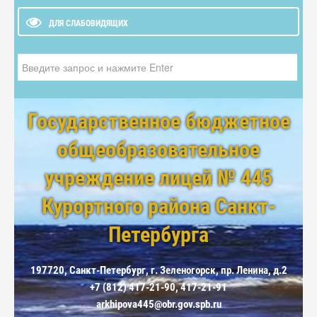
ДЛЯ СЛАБОВИДЯЩИХ
Искать...
Государственное бюджетное
общеобразовательное
учреждение лицей № 445
Курортного района Санкт-
Петербурга
197720, Санкт-Петербург, г. Зеленогорск, пр. Ленина, д.2
+7 (812) 417-21-90, 417-21-91
arkhipova445@obr.gov.spb.ru