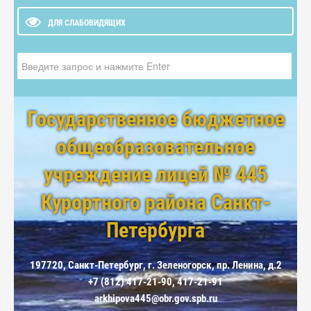
ДЛЯ СЛАБОВИДЯЩИХ
Искать...
Государственное бюджетное
общеобразовательное
учреждение лицей № 445
Курортного района Санкт-
Петербурга
197720, Санкт-Петербург, г. Зеленогорск, пр. Ленина, д.2
+7 (812) 417-21-90, 417-21-91
arkhipova445@obr.gov.spb.ru