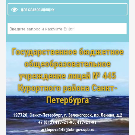
ДЛЯ СЛАБОВИДЯЩИХ
Искать...
Государственное бюджетное
общеобразовательное
учреждение лицей № 445
Курортного района Санкт-
Петербурга
197720, Санкт-Петербург, г. Зеленогорск, пр. Ленина, д.2
+7 (812) 417-21-90, 417-21-91
arkhipova445@obr.gov.spb.ru