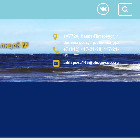
197720, Санкт-Петербург, г.
Зеленогорск, пр. Ленина, д.2
 лицей №
+7 (812) 417-21-90, 417-21-
91
arkhipova445@obr.gov.spb.ru