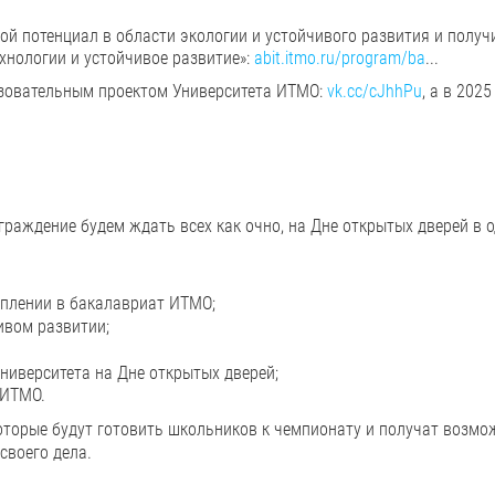
й потенциал в области экологии и устойчивого развития и получ
хнологии и устойчивое развитие»:
abit.itmo.ru/program/ba
...
разовательным проектом Университета ИТМО:
vk.cc/cJhhPu
, а в 2025
граждение будем ждать всех как очно, на Дне открытых дверей в 
уплении в бакалавриат ИТМО;
ивом развитии;
ниверситета на Дне открытых дверей;
 ИТМО.
которые будут готовить школьников к чемпионату и получат возмо
своего дела.