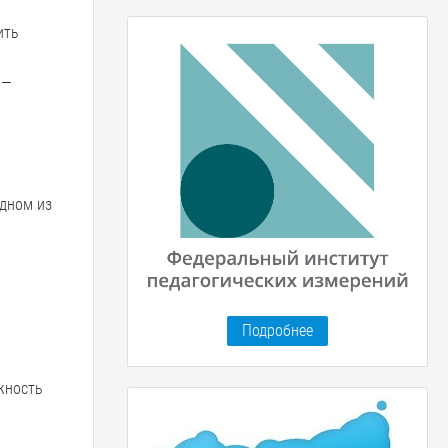
ить
 —
одном из
Подробнее
жность